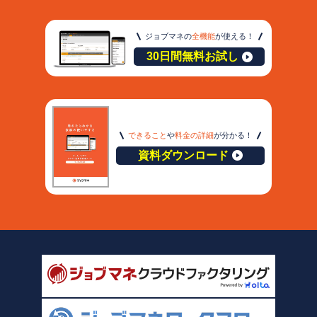
ジョブマネの
全機能
が使える！
30日間無料お試し
できること
や
料金の詳細
が分かる！
資料ダウンロード