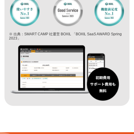
※ 出典：SMART CAMP 社運営 BOXIL 「BOXIL SaaS AWARD Spring
2023」