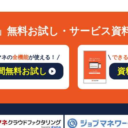
」無料お試し・サービス資
マネの
全機能
が使える！
でき
日間無料お試し
資