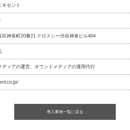
エキセント
月
区神泉町20番21 クロスシー渋谷神泉ビル404
氏
メディアの運営、オウンドメディアの運用代行
ent.co.jp/
導入事例一覧に戻る