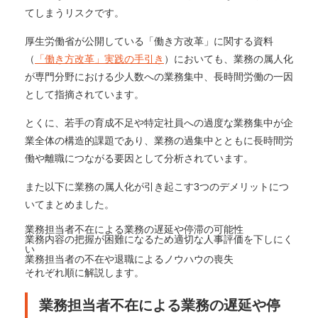
てしまうリスクです。
厚生労働省が公開している「働き方改革」に関する資料
（
「働き方改革」実践の手引き
）においても、業務の属人化
が専門分野における少人数への業務集中、長時間労働の一因
として指摘されています。
​とく
に、若手の育成不足や特定社員への過度な業務集中が企
業全体の構造的課題であり、
業務の過集中とともに長時間労
働や離職につながる要因として分析されています。
また以下に業務の属人化が引き起こす3つのデメリットにつ
いてまとめました。
業務担当者不在による業務の遅延や停滞の可能性
業務内容の把握が困難になるため適切な人事評価を下しにく
い
業務担当者の不在や退職によるノウハウの喪失
それぞれ順に解説します。​
業務担当者不在による業務の遅延や停