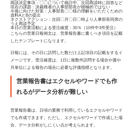
商談決定事項：〇〇について検討中、次回商談時に回答など
現在の課題：決裁権者の人事部部長が積極的ではない
今後に向けた対策：人事部長〇〇様の理解をいただくための
資料AとBの提出
ネクストアクション：次回〇月〇日〇時より人事部長同席の
うえ商談予定
本日の営業活動による受注確度：30％（10件中3件受注）
こちらの営業日報例文は、営業報告書に書くべき項目を記載
したテンプレートになります。
日報には、その日に訪問した数だけ上記項目の記載をするイ
メージです。受注確度は、1日に複数件訪問する場合や週や
月単位による報告の場合に必要な評価指標となります。
営業報告書はエクセルやワードでも作
れるがデータ分析が難しい
営業報告書は、日頃の業務で利用しているエクセルやワード
でも作成できます。ただし、エクセルやワードで作成した場
合、データ分析がしにくい点が考えられます。