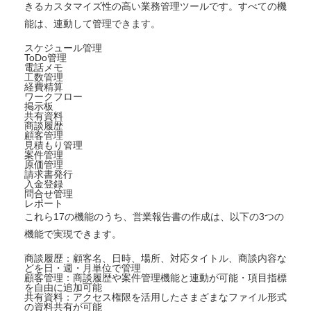
きるカスタマイズ性の高い業務管理ツールです。すべての機
能は、連動して管理できます。
スケジュール管理
ToDo管理
電話メモ
工数管理
経費精算
ワークフロー
掲示板
共有資料
商談履歴
顧客管理
見積もり管理
案件管理
原価管理
請求書発行
入金登録
問合せ管理
レポート
これら17の機能のうち、営業報告書の作成は、以下の3つの
機能で実現できます。
商談履歴：顧客名、日時、場所、対応タイトル、商談内容な
どを日・週・月単位で管理
顧客管理：商談履歴や案件管理機能と連動が可能・項目指標
を自由に追加可能
共有資料：アクセス権限を活用したさまざまなファイル形式
の資料共有が可能