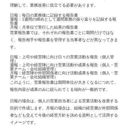
理解して、業務改善に役立てる必要があります。
日報：毎日の業務後に記録する報告書
週報：1週間の締めとして週間業務の振り返りを記録する報
告書
月報：月単位で実行した結果の報告書
営業報告書では、それぞれの報告書ごとに期間だけではな
く、報告相手や報告書を管理する当事者などが異なってきま
す。
日報：上司や経営陣に向け日々の営業活動を報告（個人管
理）
週報：上司や経営陣に向け営業活動や成果を報告（個人・営
業チーム・会社組織管理）
月報：経営陣や外部関係者に向け活動成果を報告（個人・営
業チーム・会社組織管理）
このように、営業報告書は期間単位が大きくなるにつれて、
報告内容が成果のみに絞られてくる傾向が一般的です。
日報の場合は、個人の営業担当者による営業活動を改善する
目的で作成します。月報の場合は、組織の経営層が外部関係
者なども交えて今後の経営方針を決める資料として活用する
イメージです。