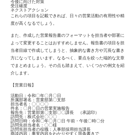
今後に向けた対策
受注確度
ネクストアクション
これらの項目を記載できれば、日々の営業活動の有用性や精
度が高くなるでしょう。
また、作成した営業報告書のフォーマットを担当者や部署に
よって変更することはおすすめしません。報告書の項目を担
当者目線で作成してしまうと、抽象的な書き方や冗長な書き
方になってしまいます。なるべく、要点を絞った端的な文章
でまとめましょう。その点も踏まえて、いくつかの例文を紹
介します。
【営業日報】
活動日：令和〇年〇月〇日
所属部署名：営業部第〇支部
担当者名：〇〇〇〇
件名：〇月〇日の営業実施報告
報告先：営業部第〇支部〇〇課長 （承認印）
訪問先：株式会社〇〇〇
訪問日時：令和〇年〇月〇日 午前・午後〇時〇分
訪問先担当者名：〇〇様
訪問先担当者の役職：人事部採用担当課長
商談内容：事実内容をわかりやすく箇条書きで