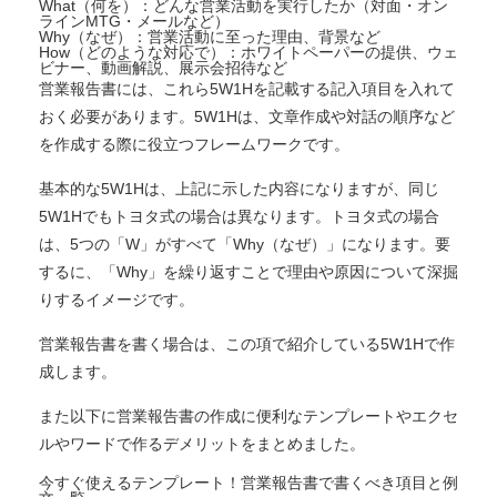
What（何を）：どんな営業活動を実行したか（対面・オン
ラインMTG・メールなど）
Why（なぜ）：営業活動に至った理由、背景など
How（どのような対応で）：ホワイトペーパーの提供、ウェ
ビナー、動画解説、展示会招待など
営業報告書には、これら5W1Hを記載する記入項目を入れて
おく必要があります。5W1Hは、文章作成や対話の順序など
を作成する際に役立つフレームワークです。
基本的な5W1Hは、上記に示した内容になりますが、同じ
5W1Hでもトヨタ式の場合は異なります。トヨタ式の場合
は、5つの「W」がすべて「Why（なぜ）」になります。要
するに、「Why」を繰り返すことで理由や原因について深掘
りするイメージです。
営業報告書を書く場合は、この項で紹介している5W1Hで作
成します。
また以下に営業報告書の作成に便利なテンプレートやエクセ
ルやワードで作るデメリットをまとめました。
今すぐ使えるテンプレート！営業報告書で書くべき項目と例