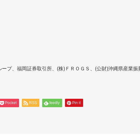
ループ、福岡証券取引所、(株)ＦＲＯＧＳ、(公財)沖縄県産業振
Pocket
RSS
feedly
Pin it