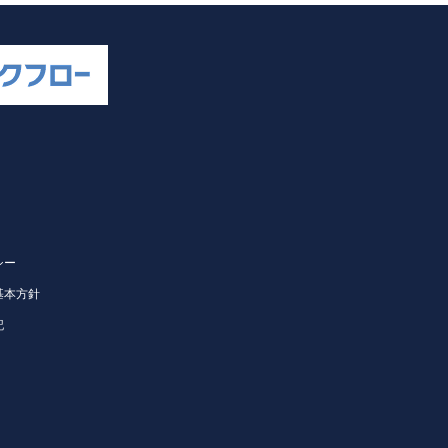
シー
基本方針
記