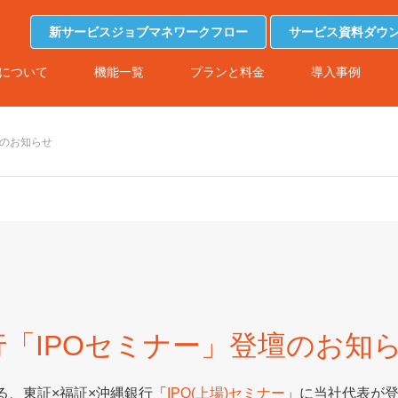
新サービスジョブマネワークフロー
サービス資料ダウ
について
機能一覧
プランと料金
導入事例
壇のお知らせ
行「IPOセミナー」登壇のお知
れる、東証×福証×沖縄銀行「
IPO(上場)セミナー
」に当社代表が