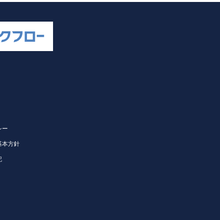
シー
基本方針
記